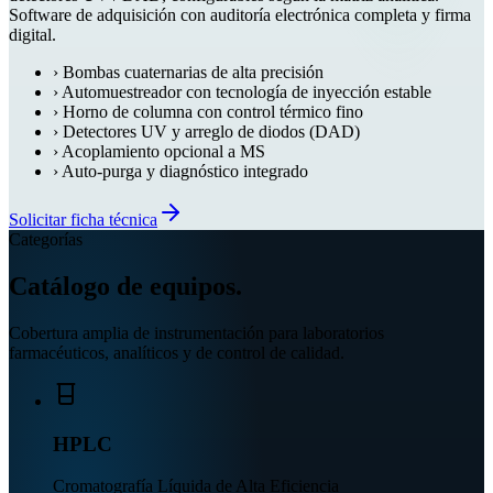
Software de adquisición con auditoría electrónica completa y firma
digital.
›
Bombas cuaternarias de alta precisión
›
Automuestreador con tecnología de inyección estable
›
Horno de columna con control térmico fino
›
Detectores UV y arreglo de diodos (DAD)
›
Acoplamiento opcional a MS
›
Auto-purga y diagnóstico integrado
Solicitar ficha técnica
Categorías
Catálogo de equipos.
Cobertura amplia de instrumentación para laboratorios
farmacéuticos, analíticos y de control de calidad.
HPLC
Cromatografía Líquida de Alta Eficiencia