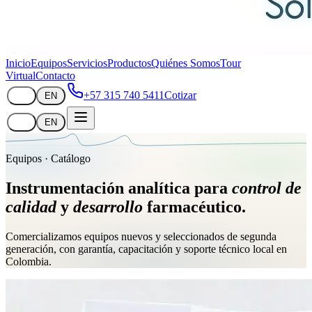
Inicio
Equipos
Servicios
Productos
Quiénes Somos
Tour
Virtual
Contacto
+57 315 740 5411
Cotizar
ES
EN
ES
EN
Equipos · Catálogo
Instrumentación analítica para
control de
calidad
y
desarrollo
farmacéutico.
Comercializamos equipos nuevos y seleccionados de segunda
generación, con garantía, capacitación y soporte técnico local en
Colombia.