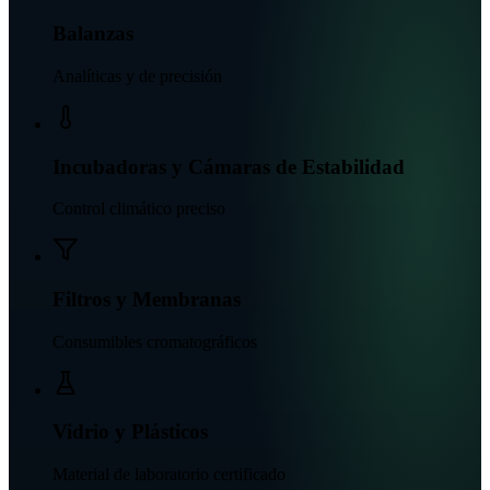
Balanzas
Analíticas y de precisión
Incubadoras y Cámaras de Estabilidad
Control climático preciso
Filtros y Membranas
Consumibles cromatográficos
Vidrio y Plásticos
Material de laboratorio certificado