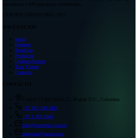
consultoría GMP para gases medicinales.
CERTIFICADO
ISO 9001:2015
NAVEGACIÓN
Inicio
Equipos
Servicios
Productos
Quiénes Somos
Tour Virtual
Contacto
CONTACTO
Carrera 73 BIS #49A-21, Bogotá D.C., Colombia
+57 315 740 5411
+57 1 309 9460
info@nutermia.com.co
nutermia@gmail.com