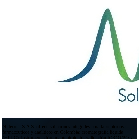
Nutermia S.A.S. ofrece soluciones integrales para laboratorios
farmacéuticos y analíticos en Colombia: cromatografía líquida
(HPLC), instrumentación, mantenimiento, validación IQ/OQ/PQ y