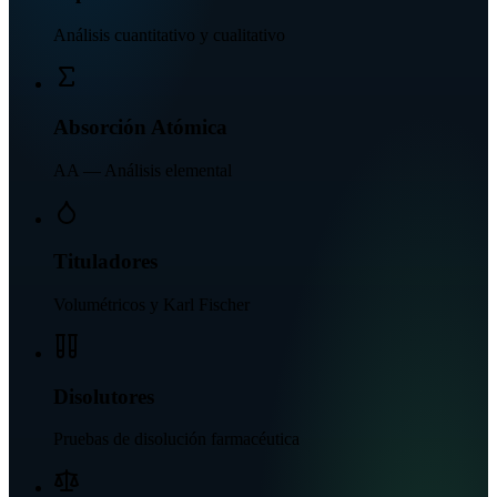
Análisis cuantitativo y cualitativo
Absorción Atómica
AA — Análisis elemental
Tituladores
Volumétricos y Karl Fischer
Disolutores
Pruebas de disolución farmacéutica