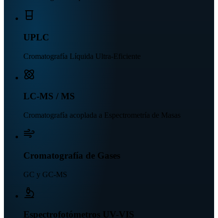
UPLC
Cromatografía Líquida Ultra-Eficiente
LC-MS / MS
Cromatografía acoplada a Espectrometría de Masas
Cromatografía de Gases
GC y GC-MS
Espectrofotómetros UV-VIS