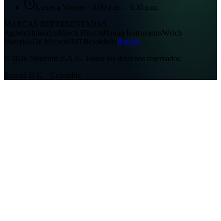
Lunes a Viernes · 8:00 a.m. – 5:30 p.m.
MARCAS REPRESENTADAS
Agilent
Shimadzu
Merck Hitachi
Hanon Instruments
Welch
Materials
Dr. Maisch
SMT
Brookfield
Bareiss
©
2026
Nutermia S.A.S.
.
Todos los derechos reservados.
Bogotá D.C. · Colombia